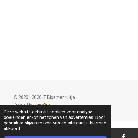
© 2020 - 2026 'T Bloemenruifje
Powered by
JouwWeb
Deze website gebruikt cookies voor analyse-
doeleinden en/of het tonen van advertenties. Door
gebruik te blijven maken van de site gaat u hiermee
akkoord.