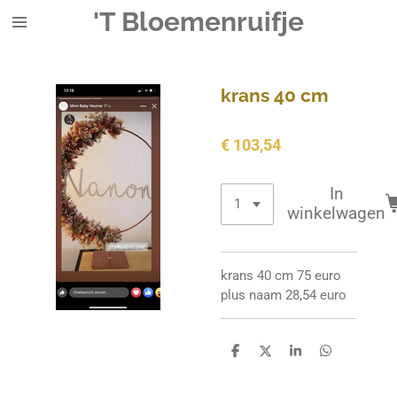
'T Bloemenruifje
Ga
direct
naar
de
krans 40 cm
hoofdinhoud
€ 103,54
In
winkelwagen
krans 40 cm 75 euro
plus naam 28,54 euro
D
D
S
D
e
e
h
e
l
e
a
l
e
l
r
e