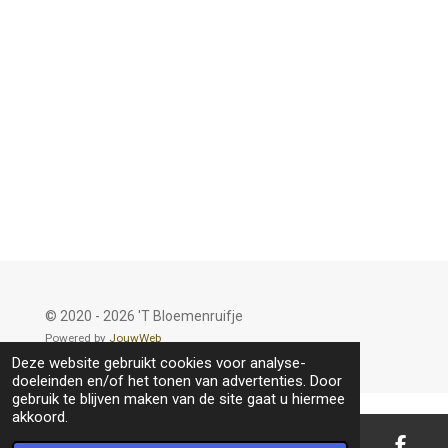
© 2020 - 2026 'T Bloemenruifje
Powered by
JouwWeb
Deze website gebruikt cookies voor analyse-
doeleinden en/of het tonen van advertenties. Door
gebruik te blijven maken van de site gaat u hiermee
akkoord.