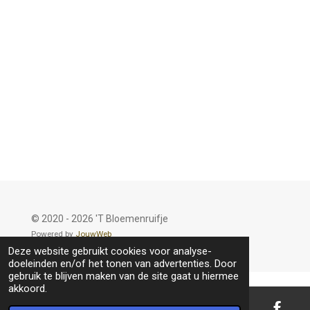
© 2020 - 2026 'T Bloemenruifje
Powered by
JouwWeb
Deze website gebruikt cookies voor analyse-
doeleinden en/of het tonen van advertenties. Door
gebruik te blijven maken van de site gaat u hiermee
akkoord.