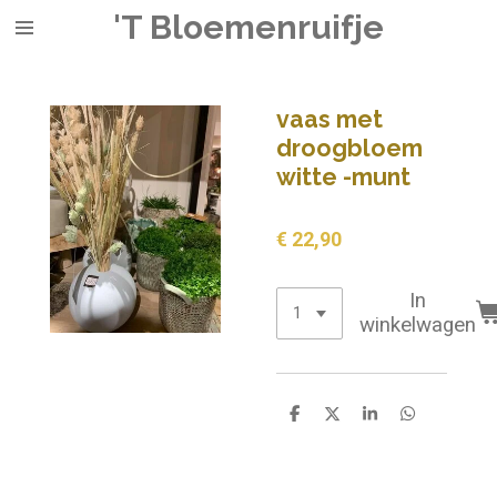
'T Bloemenruifje
Ga
direct
naar
de
vaas met
hoofdinhoud
droogbloem
witte -munt
€ 22,90
In
winkelwagen
D
D
S
D
e
e
h
e
l
e
a
l
e
l
r
e
n
e
n