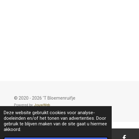
© 2020 - 2026 'T Bloemenruifje
Powered by
JouwWeb
Deze website gebruikt cookies voor analyse-
doeleinden en/of het tonen van advertenties. Door
gebruik te blijven maken van de site gaat u hiermee
akkoord.