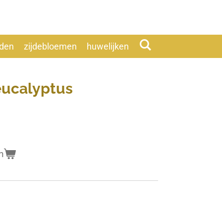
eden
zijdebloemen
huwelijken
eucalyptus
n