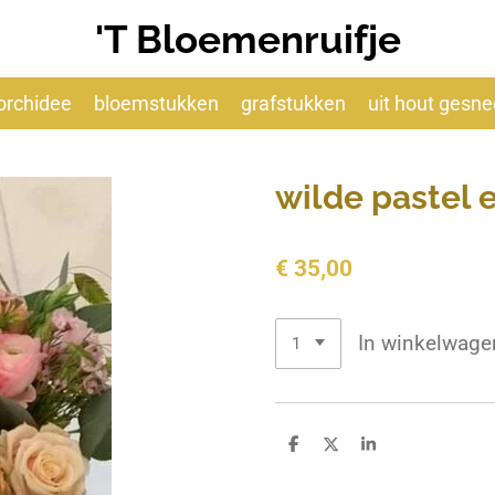
'T Bloemenruifje
orchidee
bloemstukken
grafstukken
uit hout gesn
wilde pastel 
€ 35,00
In winkelwage
D
D
S
e
e
h
l
e
a