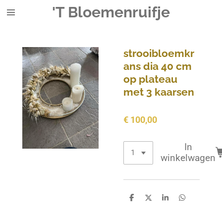
'T Bloemenruifje
Ga
direct
naar
de
strooibloemkr
hoofdinhoud
ans dia 40 cm
op plateau
met 3 kaarsen
€ 100,00
In
winkelwagen
D
D
S
D
e
e
h
e
l
e
a
l