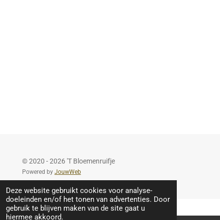
e
l
r
e
n
e
n
© 2020 - 2026 'T Bloemenruifje
Powered by
JouwWeb
Deze website gebruikt cookies voor analyse-
doeleinden en/of het tonen van advertenties. Door
gebruik te blijven maken van de site gaat u
hiermee akkoord.