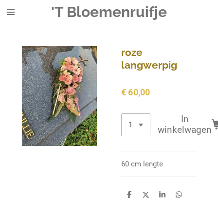
'T Bloemenruifje
Ga
direct
naar
de
roze
hoofdinhoud
langwerpig
€ 60,00
In
winkelwagen
60 cm lengte
D
D
S
D
e
e
h
e
l
e
a
l