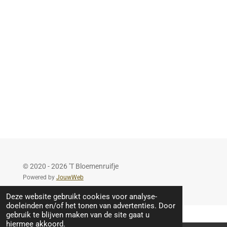
e
l
r
e
n
e
n
© 2020 - 2026 'T Bloemenruifje
Powered by
JouwWeb
Deze website gebruikt cookies voor analyse-
doeleinden en/of het tonen van advertenties. Door
gebruik te blijven maken van de site gaat u
hiermee akkoord.