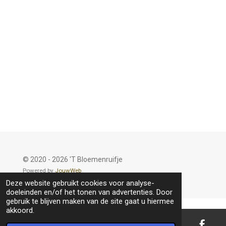
© 2020 - 2026 'T Bloemenruifje
Powered by
JouwWeb
Deze website gebruikt cookies voor analyse-
doeleinden en/of het tonen van advertenties. Door
gebruik te blijven maken van de site gaat u hiermee
akkoord.