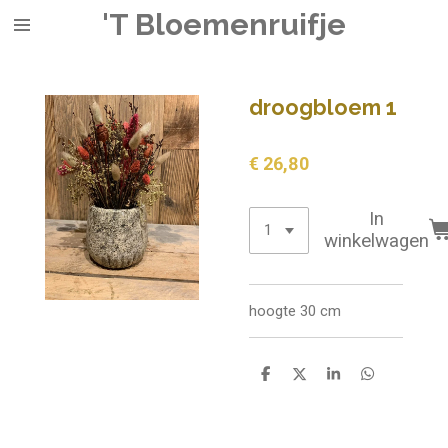
'T Bloemenruifje
Ga
direct
naar
de
droogbloem 1
hoofdinhoud
€ 26,80
In
winkelwagen
hoogte 30 cm
D
D
S
D
e
e
h
e
l
e
a
l
e
l
r
e
n
e
n