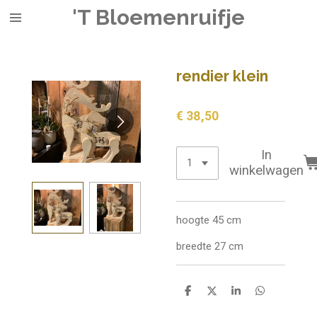
'T Bloemenruifje
Ga
direct
naar
de
rendier klein
hoofdinhoud
€ 38,50
In
winkelwagen
hoogte 45 cm
breedte 27 cm
D
D
S
D
e
e
h
e
l
e
a
l