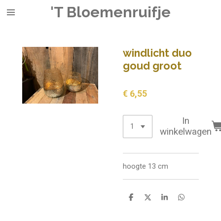
'T Bloemenruifje
Ga
direct
naar
de
windlicht duo
hoofdinhoud
goud groot
€ 6,55
In
winkelwagen
hoogte 13 cm
D
D
S
D
e
e
h
e
l
e
a
l