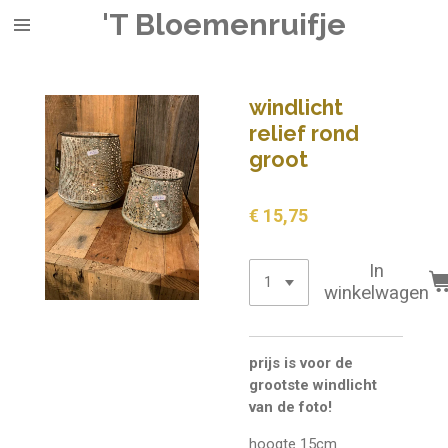
'T Bloemenruifje
Ga
direct
naar
de
windlicht
hoofdinhoud
relief rond
groot
€ 15,75
In
winkelwagen
prijs is voor de
grootste windlicht
van de foto!
hoogte 15cm