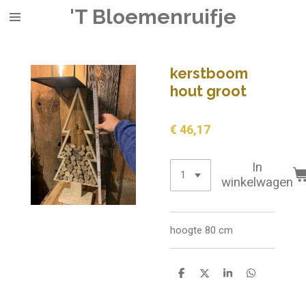
'T Bloemenruifje
Ga
direct
naar
de
kerstboom
hoofdinhoud
hout groot
€ 46,17
In
winkelwagen
hoogte 80 cm
D
D
S
D
e
e
h
e
l
e
a
l