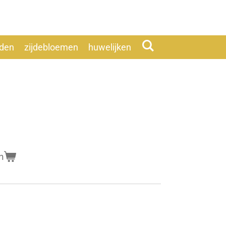
eden
zijdebloemen
huwelijken
n