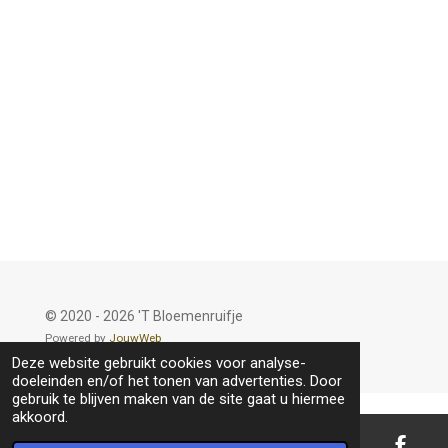
© 2020 - 2026 'T Bloemenruifje
Powered by
JouwWeb
Deze website gebruikt cookies voor analyse-
doeleinden en/of het tonen van advertenties. Door
gebruik te blijven maken van de site gaat u hiermee
akkoord.