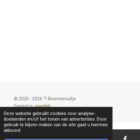
© 2020 - 2026 'T Bloemenruifje
Powered by
JouwWeb
Deze website gebruikt cookies voor analyse-
doeleinden en/of het tonen van advertenties. Door
gebruik te blijven maken van de site gaat u hiermee
akkoord.