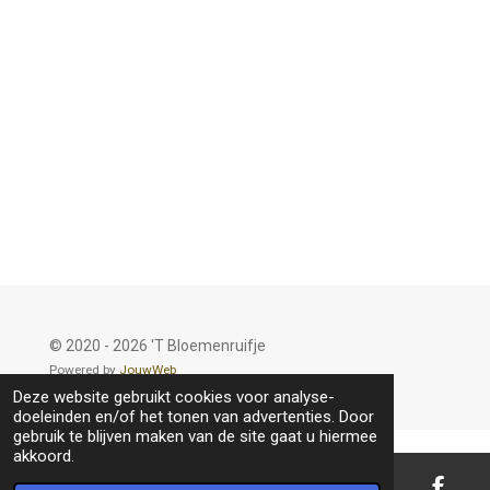
© 2020 - 2026 'T Bloemenruifje
Powered by
JouwWeb
Deze website gebruikt cookies voor analyse-
doeleinden en/of het tonen van advertenties. Door
gebruik te blijven maken van de site gaat u hiermee
akkoord.