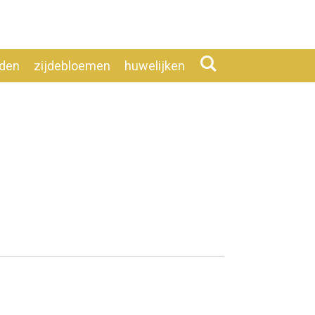
eden
zijdebloemen
huwelijken