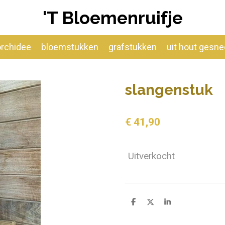
'T Bloemenruifje
orchidee
bloemstukken
grafstukken
uit hout gesn
slangenstuk
€ 41,90
Uitverkocht
D
D
S
e
e
h
l
e
a