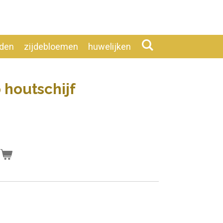
eden
zijdebloemen
huwelijken
 houtschijf
n