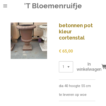
'T Bloemenruifje
Ga
direct
naar
de
betonnen pot
hoofdinhoud
kleur
cortenstal
€ 65,00
In
winkelwagen
dia 40 hoogte 55 cm
te leveren op woe