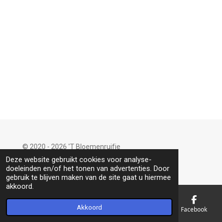
n
e
n
© 2020 - 2026 'T Bloemenruifje
Powered by
JouwWeb
Deze website gebruikt cookies voor analyse-
doeleinden en/of het tonen van advertenties. Door
gebruik te blijven maken van de site gaat u hiermee
akkoord.
Akkoord
E-mailadres
Telefoonnummer
Kaart
Facebook