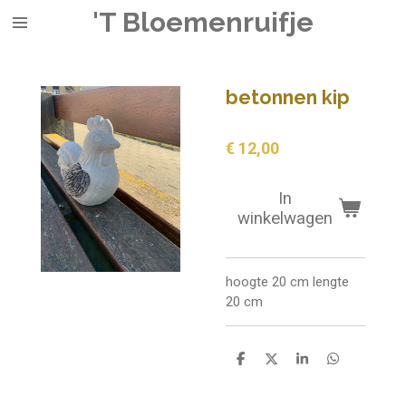
'T Bloemenruifje
Ga
direct
naar
de
betonnen kip
hoofdinhoud
€ 12,00
In
winkelwagen
hoogte 20 cm lengte
20 cm
D
D
S
D
e
e
h
e
l
e
a
l
e
l
r
e