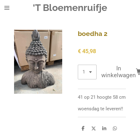
'T Bloemenruifje
Ga
direct
naar
de
boedha 2
hoofdinhoud
€ 45,98
In
winkelwagen
41 op 21 hoogte 58 cm
woensdag te leveren!!
D
D
S
D
e
e
h
e
l
e
a
l