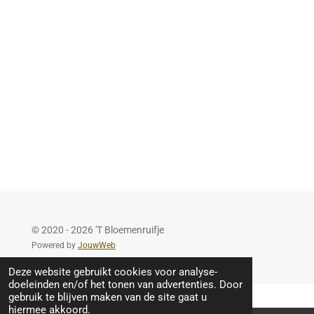
e
l
r
e
n
e
n
© 2020 - 2026 'T Bloemenruifje
Powered by
JouwWeb
Deze website gebruikt cookies voor analyse-
doeleinden en/of het tonen van advertenties. Door
gebruik te blijven maken van de site gaat u
hiermee akkoord.