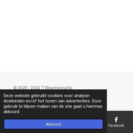
l
e
a
l
e
l
r
e
n
e
n
© 2020 - 2026 'T Bloemenruifje
Powered by
JouwWeb
Deze website gebruikt cookies voor analyse-
doeleinden en/of het tonen van advertenties. Door
gebruik te blijven maken van de site gaat u hiermee
akkoord.
Akkoord
E-mailadres
Telefoonnummer
Kaart
Facebook