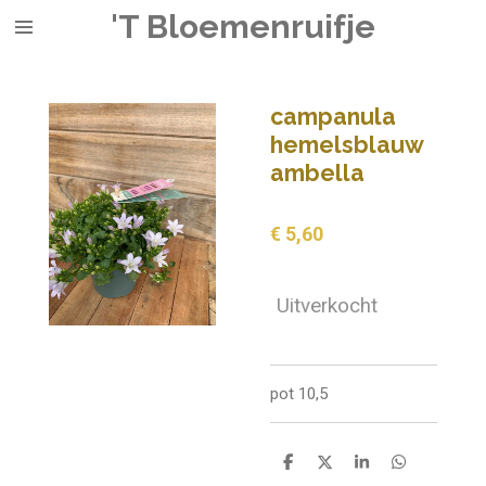
'T Bloemenruifje
Ga
direct
naar
de
campanula
hoofdinhoud
hemelsblauw
ambella
€ 5,60
Uitverkocht
pot 10,5
D
D
S
D
e
e
h
e