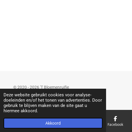
© 2020 - 2026 'T Bloemenruifje
Powered by
JouwWeb
Deze website gebruikt cookies voor analyse-
doeleinden en/of het tonen van advertenties. Door
gebruik te blijven maken van de site gaat u
hiermee akkoord.
Akkoord
E-mailadres
Telefoonnummer
Kaart
Facebook