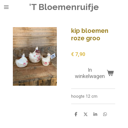
'T Bloemenruifje
Ga
direct
naar
de
kip bloemen
hoofdinhoud
roze groo
€ 7,90
In
winkelwagen
hoogte 12 cm
D
D
S
D
e
e
h
e
l
e
a
l