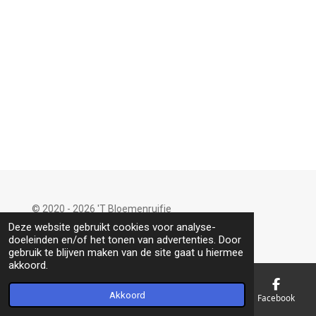
e
l
r
e
n
e
n
© 2020 - 2026 'T Bloemenruifje
Powered by
JouwWeb
Deze website gebruikt cookies voor analyse-
doeleinden en/of het tonen van advertenties. Door
gebruik te blijven maken van de site gaat u hiermee
akkoord.
Akkoord
E-mailadres
Telefoonnummer
Kaart
Facebook