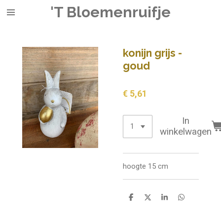
'T Bloemenruifje
Ga
direct
naar
de
konijn grijs -
hoofdinhoud
goud
€ 5,61
In
winkelwagen
hoogte 15 cm
D
D
S
D
e
e
h
e
l
e
a
l