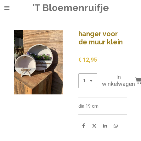
'T Bloemenruifje
Ga
direct
naar
de
hanger voor
hoofdinhoud
de muur klein
€ 12,95
In
winkelwagen
dia 19 cm
D
D
S
D
e
e
h
e
l
e
a
l