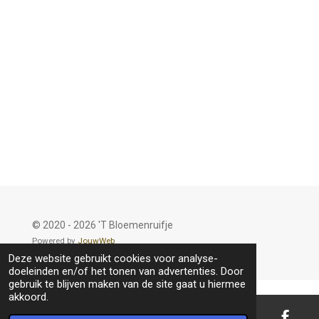
© 2020 - 2026 'T Bloemenruifje
Powered by
JouwWeb
Deze website gebruikt cookies voor analyse-
doeleinden en/of het tonen van advertenties. Door
gebruik te blijven maken van de site gaat u hiermee
akkoord.