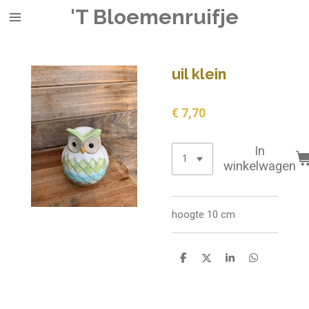
'T Bloemenruifje
Ga
direct
naar
de
uil klein
hoofdinhoud
€ 7,70
In
winkelwagen
hoogte 10 cm
D
D
S
D
e
e
h
e
l
e
a
l
e
l
r
e
n
e
n