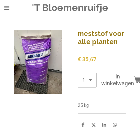
'T Bloemenruifje
Ga
direct
naar
de
meststof voor
hoofdinhoud
alle planten
€ 35,67
In
winkelwagen
25 kg
D
D
S
D
e
e
h
e
l
e
a
l