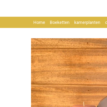
Ga
direct
naar
de
Home
Boeketten
kamerplanten
hoofdinhoud