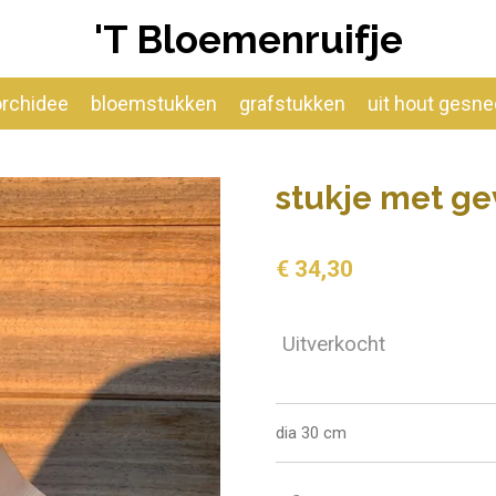
'T Bloemenruifje
orchidee
bloemstukken
grafstukken
uit hout gesn
stukje met ge
€ 34,30
Uitverkocht
dia 30 cm