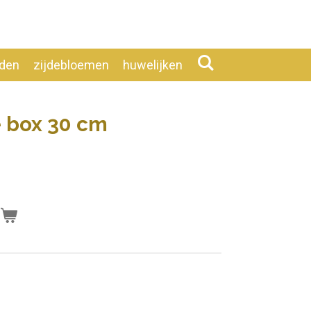
eden
zijdebloemen
huwelijken
e box 30 cm
n