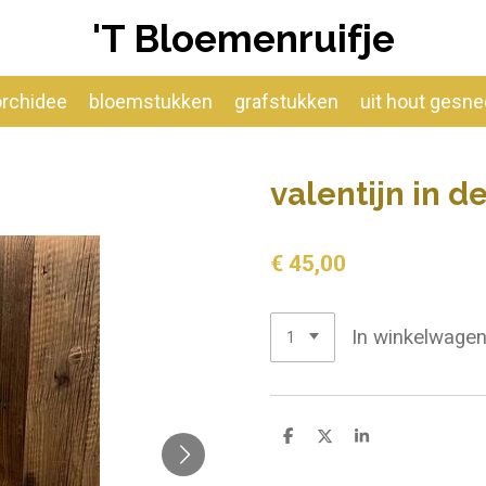
'T Bloemenruifje
orchidee
bloemstukken
grafstukken
uit hout gesn
valentijn in d
€ 45,00
In winkelwage
D
D
S
e
e
h
l
e
a