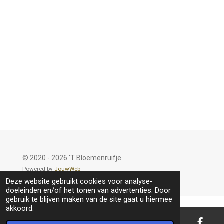
© 2020 - 2026 'T Bloemenruifje
Powered by
JouwWeb
Deze website gebruikt cookies voor analyse-
doeleinden en/of het tonen van advertenties. Door
gebruik te blijven maken van de site gaat u hiermee
akkoord.